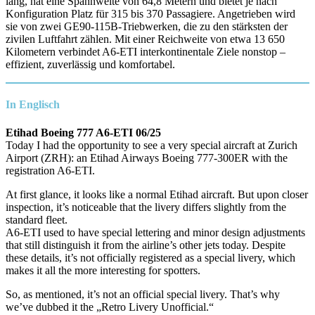
lang, hat eine Spannweite von 64,8 Metern und bietet je nach
Konfiguration Platz für 315 bis 370 Passagiere. Angetrieben wird
sie von zwei GE90-115B-Triebwerken, die zu den stärksten der
zivilen Luftfahrt zählen. Mit einer Reichweite von etwa 13 650
Kilometern verbindet A6-ETI interkontinentale Ziele nonstop –
effizient, zuverlässig und komfortabel.
In Englisch
Etihad Boeing 777 A6-ETI 06/25
Today I had the opportunity to see a very special aircraft at Zurich
Airport (ZRH): an Etihad Airways Boeing 777-300ER with the
registration A6-ETI.
At first glance, it looks like a normal Etihad aircraft. But upon closer
inspection, it’s noticeable that the livery differs slightly from the
standard fleet.
A6-ETI used to have special lettering and minor design adjustments
that still distinguish it from the airline’s other jets today. Despite
these details, it’s not officially registered as a special livery, which
makes it all the more interesting for spotters.
So, as mentioned, it’s not an official special livery. That’s why
we’ve dubbed it the „Retro Livery Unofficial.“