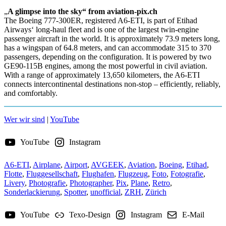
„
A glimpse into the sky“ from aviation-pix.ch
The Boeing 777-300ER, registered A6-ETI, is part of Etihad
Airways‘ long-haul fleet and is one of the largest twin-engine
passenger aircraft in the world. It is approximately 73.9 meters long,
has a wingspan of 64.8 meters, and can accommodate 315 to 370
passengers, depending on the configuration. It is powered by two
GE90-115B engines, among the most powerful in civil aviation.
With a range of approximately 13,650 kilometers, the A6-ETI
connects intercontinental destinations non-stop – efficiently, reliably,
and comfortably.
Wer wir sind
|
YouTube
YouTube
Instagram
A6-ETI
,
Airplane
,
Airport
,
AVGEEK
,
Aviation
,
Boeing
,
Etihad
,
Flotte
,
Fluggesellschaft
,
Flughafen
,
Flugzeug
,
Foto
,
Fotografie
,
Livery
,
Photografie
,
Photographer
,
Pix
,
Plane
,
Retro
,
Sonderlackierung
,
Spotter
,
unofficial
,
ZRH
,
Zürich
Beitragsnavigation
YouTube
Texo-Design
Instagram
E-Mail