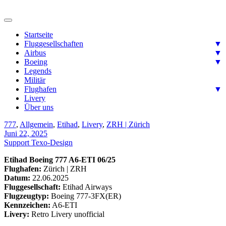
Skip
to
Ready for takeoff….
content
Aviation-Pix
Startseite
Fluggesellschaften
▼
Airbus
▼
Boeing
▼
Legends
Militär
Flughafen
▼
Livery
Über uns
777
,
Allgemein
,
Etihad
,
Livery
,
ZRH | Zürich
Juni 22, 2025
Support Texo-Design
Etihad Boeing 777 A6-ETI 06/25
Flughafen:
Zürich | ZRH
Datum:
22.06.2025
Fluggesellschaft:
Etihad Airways
Flugzeugtyp:
Boeing 777-3FX(ER)
Kennzeichen:
A6-ETI
Livery:
Retro Livery unofficial