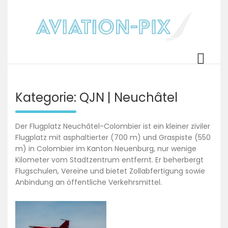
Skip
to
content
Aviation-Pix
Ready for takeoff….
Kategorie:
QJN | Neuchâtel
Der Flugplatz Neuchâtel-Colombier ist ein kleiner ziviler
Flugplatz mit asphaltierter (700 m) und Graspiste (550
m) in Colombier im Kanton Neuenburg, nur wenige
Kilometer vom Stadtzentrum entfernt. Er beherbergt
Flugschulen, Vereine und bietet Zollabfertigung sowie
Anbindung an öffentliche Verkehrsmittel.