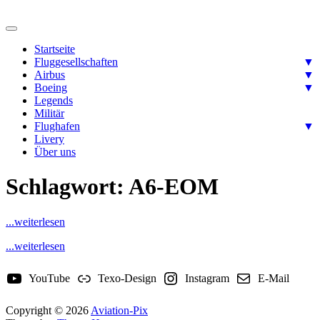
Skip
to
Ready for takeoff….
content
Aviation-Pix
Startseite
Fluggesellschaften
▼
Airbus
▼
Boeing
▼
Legends
Militär
Flughafen
▼
Livery
Über uns
Schlagwort:
A6-EOM
...weiterlesen
...weiterlesen
YouTube
Texo-Design
Instagram
E-Mail
Copyright © 2026
Aviation-Pix