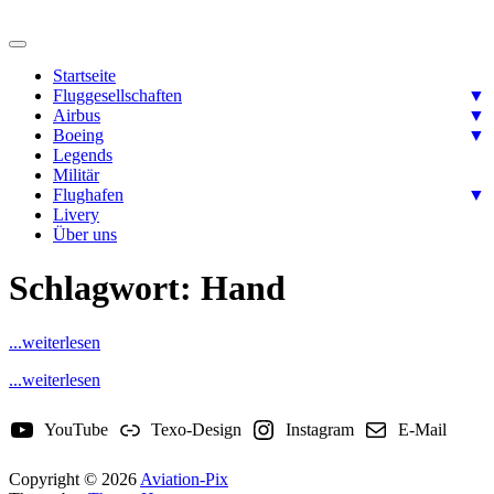
Skip
to
Ready for takeoff….
content
Aviation-Pix
Startseite
Fluggesellschaften
▼
Airbus
▼
Boeing
▼
Legends
Militär
Flughafen
▼
Livery
Über uns
Schlagwort:
Hand
...weiterlesen
...weiterlesen
YouTube
Texo-Design
Instagram
E-Mail
Copyright © 2026
Aviation-Pix