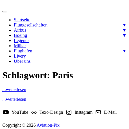
Skip
to
Ready for takeoff….
content
Aviation-Pix
Startseite
Fluggesellschaften
▼
Airbus
▼
Boeing
▼
Legends
Militär
Flughafen
▼
Livery
Über uns
Schlagwort:
Paris
...weiterlesen
...weiterlesen
YouTube
Texo-Design
Instagram
E-Mail
Copyright © 2026
Aviation-Pix