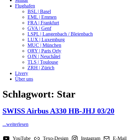
Militär
Flughafen
BSL | Basel
EML | Emmen
FRA | Frankfurt
GVA | Genf
LSPL | Langenbach / Bleienbach
LUX | Luxemburg
MUC | München
ORY | Paris Orly
QJN | Neuchâtel
TLS | Toulouse
ZRH | Zürich
Livery
Über uns
Schlagwort:
Star
SWISS Airbus A330 HB-JHJ 03/20
...weiterlesen
YouTube
Texo-Design
Instagram
E-Mail