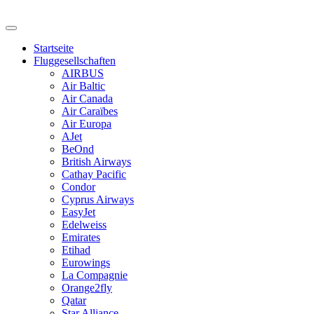
Skip
to
Ready for takeoff….
content
Aviation-Pix
Startseite
Fluggesellschaften
AIRBUS
Air Baltic
Air Canada
Air Caraïbes
Air Europa
AJet
BeOnd
British Airways
Cathay Pacific
Condor
Cyprus Airways
EasyJet
Edelweiss
Emirates
Etihad
Eurowings
La Compagnie
Orange2fly
Qatar
Star Alliance