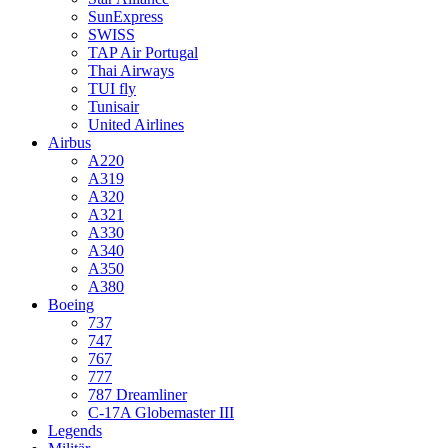
SunExpress
SWISS
TAP Air Portugal
Thai Airways
TUI fly
Tunisair
United Airlines
Airbus
A220
A319
A320
A321
A330
A340
A350
A380
Boeing
737
747
767
777
787 Dreamliner
C-17A Globemaster III
Legends