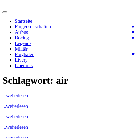
Skip
to
Ready for takeoff….
content
Aviation-Pix
Startseite
Fluggesellschaften
▼
Airbus
▼
Boeing
▼
Legends
Militär
Flughafen
▼
Livery
Über uns
Schlagwort:
air
...weiterlesen
...weiterlesen
...weiterlesen
...weiterlesen
...weiterlesen